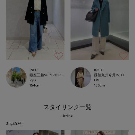
INED
INED
銀座三越SUPERIOR CLOSET GINZA
函館丸井今井INED
Ryu
ERI
154cm
158cm
スタイリング一覧
Styling
35,457
件