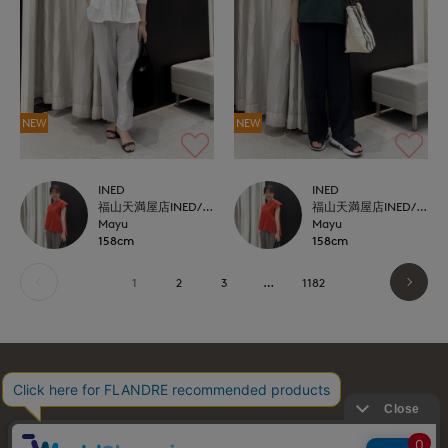
NEW
NEW
INED
INED
福山天満屋店INED/7-IDconcept./Maglie
福山天満屋店INED/7-IDconcept./Maglie
Mayu
Mayu
158cm
158cm
1
2
3
…
1182
お問い合わせ
利用規約
会社概要
プライバシーポリシー