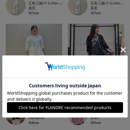
広島三越I.T.'S.international
広島三越I.T.'S.international
真実
真実
157cm
157cm
NEW
NEW
I.T.'S. international
7-IDconcept.
広島三越I.T.'S.international
博多大丸7-IDconcept.
Nakajima
yoshi
158cm
155cm