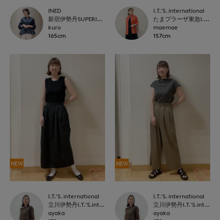
INED
I.T.'S. international
新宿伊勢丹SUPERIOR CLOSET
たまプラーザ東急I.T.'S.international
kuro
maemae
165cm
157cm
NEW
NEW
I.T.'S. international
I.T.'S. international
立川伊勢丹I.T.'S.international
立川伊勢丹I.T.'S.international
ayaka
ayaka