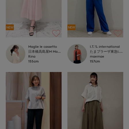
NEW
NEW
Maglie le cassetto
I.T.'S. international
日本橋高島屋M Maglie le cassetto
たまプラーザ東急I.T.'S.international
Rina
maemae
155cm
157cm