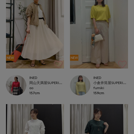
NEW
NEW
INED
INED
岡山天満屋SUPERIORCLOSET
小倉井筒屋SUPERIOR CLOSET
ao
fumiki
157cm
159cm