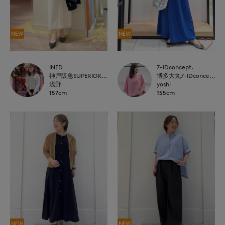
NEW
NEW
INED
7-IDconcept.
神戸阪急SUPERIORCLOSET
博多大丸7-IDconcept.
浅野
yoshi
157cm
155cm
NEW
NEW