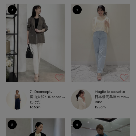
3
4
7-IDconcept.
Maglie le cassetto
富山大和7-IDconcept.
日本橋高島屋M Maglie le cassetto
たけだ
Rina
163cm
155cm
5
6