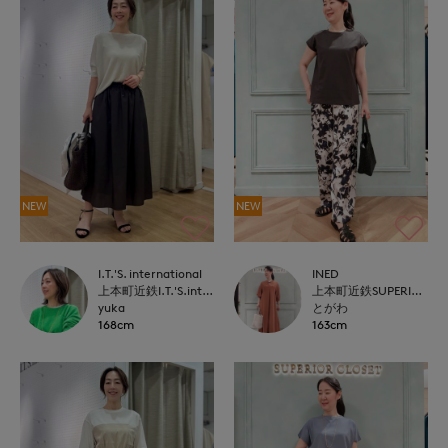
NEW
NEW
I.T.'S. international
INED
上本町近鉄I.T.'S.international
上本町近鉄SUPERIORCLOSET
yuka
とがわ
168cm
163cm