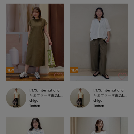
NEW
NEW
I.T.'S. international
I.T.'S. international
たまプラーザ東急I.T.'S.international
たまプラーザ東急I.T.'S.international
chigu
chigu
166cm
166cm