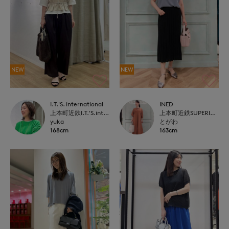
NEW
NEW
I.T.'S. international
INED
上本町近鉄I.T.'S.international
上本町近鉄SUPERIORCLOSET
yuka
とがわ
168cm
163cm