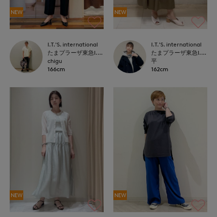
NEW
NEW
I.T.'S. international
I.T.'S. international
たまプラーザ東急I.T.'S.international
たまプラーザ東急I.T.'S.international
chigu
平
166cm
162cm
NEW
NEW