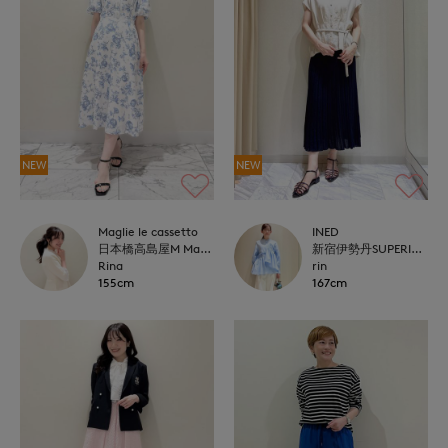
NEW
NEW
Maglie le cassetto
INED
日本橋高島屋M Maglie le cassetto
新宿伊勢丹SUPERIOR CLOSET
Rina
rin
155cm
167cm