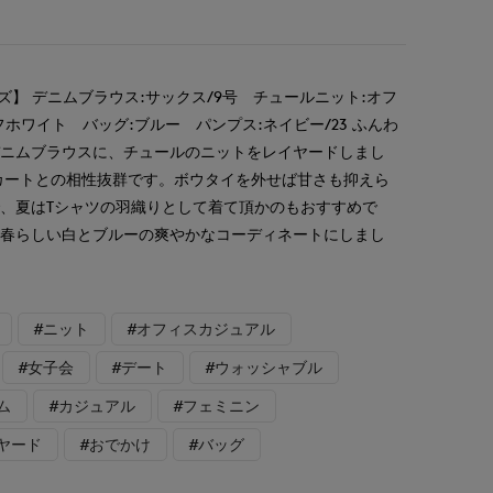
ズ】 デニムブラウス:サックス/9号 チュールニット:オフ
フホワイト バッグ:ブルー パンプス:ネイビー/23 ふんわ
デニムブラウスに、チュールのニットをレイヤードしまし
カートとの相性抜群です。ボウタイを外せば甘さも抑えら
、夏はTシャツの羽織りとして着て頂かのもおすすめで
、春らしい白とブルーの爽やかなコーディネートにしまし
#ニット
#オフィスカジュアル
#女子会
#デート
#ウォッシャブル
ム
#カジュアル
#フェミニン
ヤード
#おでかけ
#バッグ