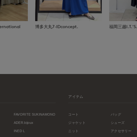
rnational
博多大丸7-IDconcept.
福岡三越I.T.'S.i
アイテム
FAVORITE SUKINAMONO
コート
バッグ
ADER.bijoux
ジャケット
シューズ
INED L
ニット
アクセサリー