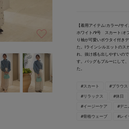
【着用アイテム:カラー/サイ
ホワイト/9号 スカート:オ
り袖が可愛いボウタイ付き
た。Iラインシルエットのス
れ、抜け感も出しやすいので
す。バッグもブルーにして
た。
#スカート
#ブラウス
#リラックス
#休日
#イージーケア
#デニ
#骨格ウェーブ
#レイ