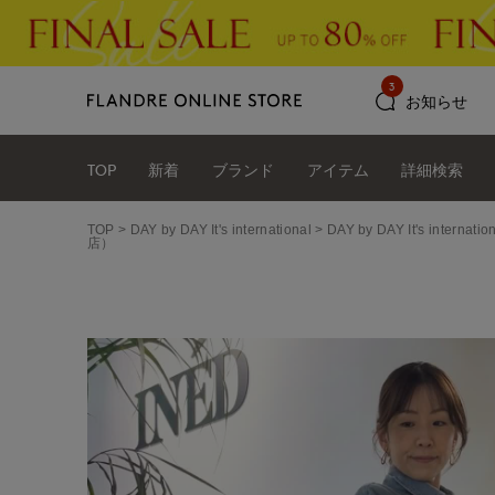
3
お知らせ
TOP
新着
ブランド
アイテム
詳細検索
TOP
DAY by DAY It's international
DAY by DAY It's int
店）