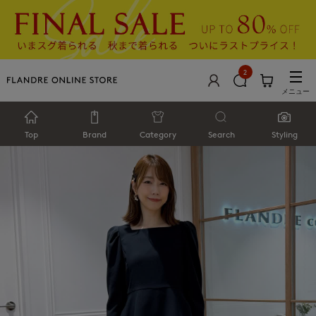
2
メニュー
Top
Brand
Category
Search
Styling