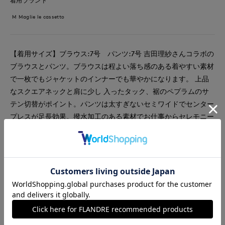
着用ブランド
M Maglie le cassetto
【着用サイズ】ブラウス:7号 パンツ:7号 吉田理紗さんコラボの
ブラウスとパンツ。ブラウスは程よい落ち感のある着やすい素材
で一枚でもジャケットのインナーでも華やかになります。 上品
なスクエアネックと肩に少し 入ったタック、裾のペプラムのサ
テン切替がポイント。パンツは太すぎないセミワイドでセンター
プレスが足長効果。撥水加工のある素材でお仕事からセレモニー
まで幅広く 使えます。
#ブラウス
#パンツ
#通勤・仕事
#オフィスカジュアル
#セレモニー
#食事会
#イージーケア
#フォーマル
#フェミニン
#新作
#エレガンス
#骨格ウェーブ