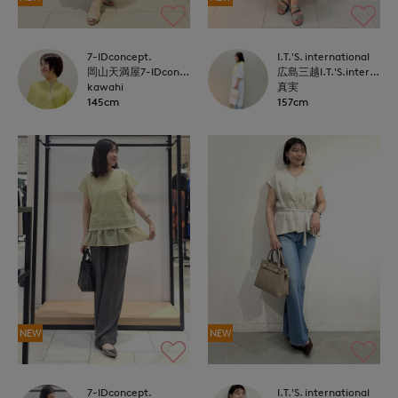
7-IDconcept.
I.T.'S. international
岡山天満屋7-IDconcept.
広島三越I.T.'S.international
kawahi
真実
145cm
157cm
NEW
NEW
7-IDconcept.
I.T.'S. international