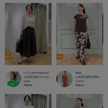
NEW
NEW
I.T.'S. international
INED
上本町近鉄I.T.'S.international
上本町近鉄SUPERIORCLOSET
yuka
とがわ
168cm
163cm