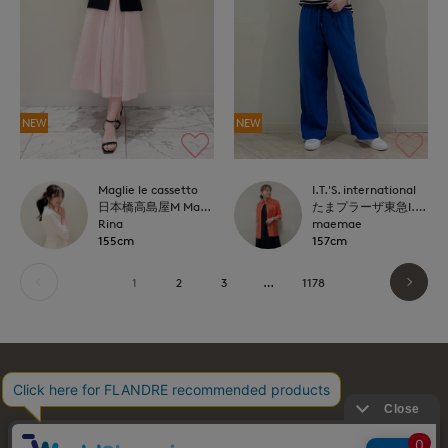
NEW
NEW
Maglie le cassetto
I.T.'S. international
日本橋高島屋M Maglie le cassetto
たまプラーザ東急I.T.'S.international
Rina
maemae
155cm
157cm
1
2
3
…
1178
お問い合わせ
利用規約
会社概要
プライバシーポリシー