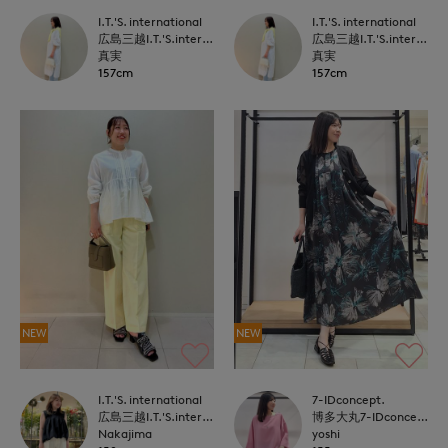
I.T.'S. international
I.T.'S. international
広島三越I.T.'S.international
広島三越I.T.'S.international
真実
真実
157cm
157cm
NEW
NEW
I.T.'S. international
7-IDconcept.
広島三越I.T.'S.international
博多大丸7-IDconcept.
Nakajima
yoshi