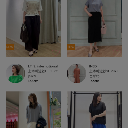
NEW
NEW
I.T.'S. international
INED
上本町近鉄I.T.'S.international
上本町近鉄SUPERIORCLOSET
yuka
とがわ
168cm
163cm