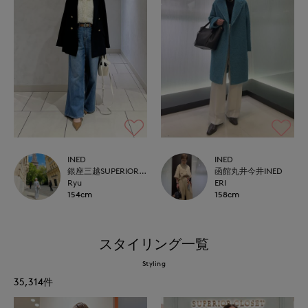
INED
INED
銀座三越SUPERIOR CLOSET GINZA
函館丸井今井INED
Ryu
ERI
154cm
158cm
スタイリング一覧
Styling
35,314
件