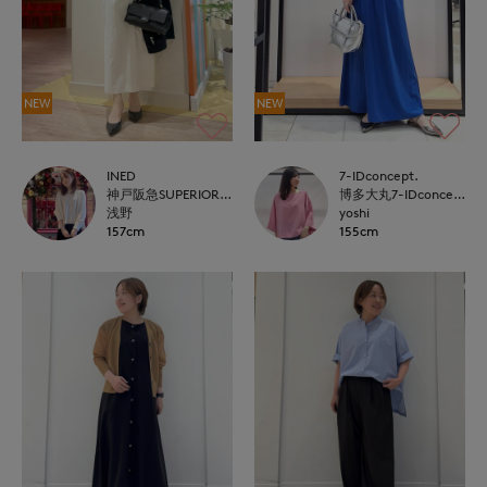
NEW
NEW
INED
7-IDconcept.
神戸阪急SUPERIORCLOSET
博多大丸7-IDconcept.
浅野
yoshi
157cm
155cm