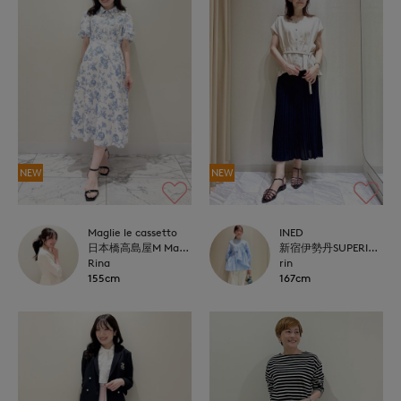
NEW
NEW
Maglie le cassetto
INED
日本橋高島屋M Maglie le cassetto
新宿伊勢丹SUPERIOR CLOSET
Rina
rin
155cm
167cm