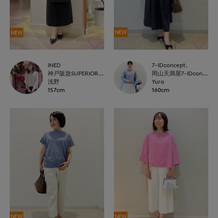
NEW
NEW
7-IDconcept.
INED
岡山天満屋7-IDconcept.
神戸阪急SUPERIORCLOSET
Yura
浅野
160cm
157cm
NEW
NEW