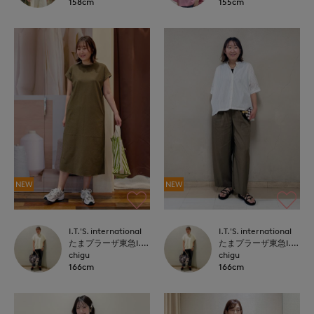
158cm
155cm
NEW
NEW
I.T.'S. international
I.T.'S. international
たまプラーザ東急I.T.'S.international
たまプラーザ東急I.T.'S.international
chigu
chigu
166cm
166cm