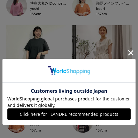
博多大丸7-IDconcept.
那覇メインプレイスI.T.'S.international
yoshi
kaori
155cm
157cm
NEW
NEW
I.T.'S. international
INED
那覇メインプレイスI.T.'S.international
岡山天満屋SUPERIORCLOSET
kaori
ao
157cm
157cm