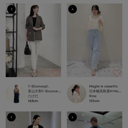
3
4
7-IDconcept.
Maglie le cassetto
富山大和7-IDconcept.
日本橋高島屋M Maglie le cassetto
たけだ
Rina
163cm
155cm
5
6