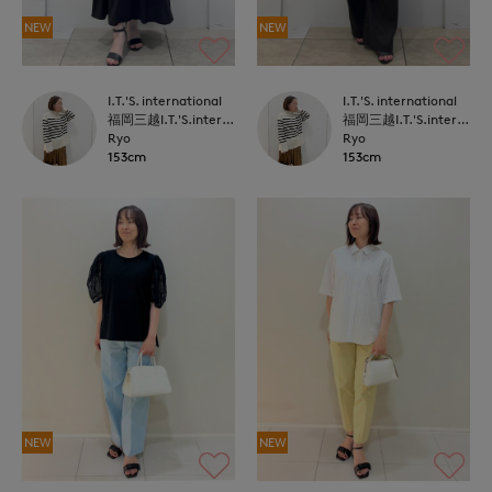
NEW
NEW
I.T.'S. international
I.T.'S. international
福岡三越I.T.'S.international
福岡三越I.T.'S.international
Ryo
Ryo
153cm
153cm
NEW
NEW