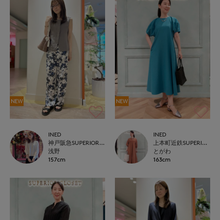
NEW
NEW
INED
INED
神戸阪急SUPERIORCLOSET
上本町近鉄SUPERIORCLOSET
浅野
とがわ
157cm
163cm