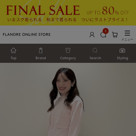
3
メニュー
Top
Brand
Category
Search
Styling