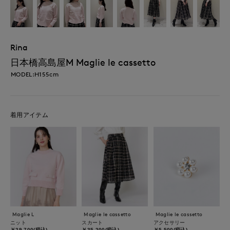
Rina
日本橋高島屋M Maglie le cassetto
MODEL:H155cm
着用アイテム
Maglie L
Maglie le cassetto
Maglie le cassetto
ニット
スカート
アクセサリー
￥29,700(税込)
￥35,200(税込)
￥5,500(税込)