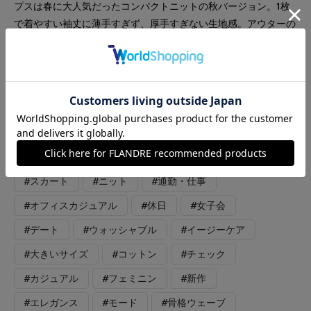
プスは春に大人気だったコンパクトニットの秋バージョン。1枚
で着やすい袖丈に薄手すぎず、厚手すぎない生地感。アウターの
インナーとしても映えるピンクカラーです。今までにないチュー
ル生地にピンクととオフホワイトの糸やリボンテープでツイード
の様な生地を表現したチェック柄スカートです。裾に抜け感が出
るように裏地は表地より少し短めなので小柄な方にも着やすいで
す。後ろは柔らかいゴム仕様なのでいつものサイズで大丈夫で
す。7号着用ですが、購入は5号にします。ピンク大好きなコーデ
ィネートにしました。
#スカート
#ニット
#通勤・仕事
#オフィスカジュアル
#休日
#女子会
#デート
#ウォッシャブル
#イージーケア
#大きいサイズ
#コットン
#チェック
#カジュアル
#フェミニン
#新作
#エレガンス
#モード
#骨格ウェーブ