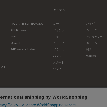
アイテム
FAVORITE SUKINAMONO
コート
バッグ
ADER.bijoux
ジャケット
シューズ
INED L
ニット
アクセサリー
Maglie L
カットソー
ストール
7-IDconcept. L size
ブラウス
雑貨
パンツ
web限定
スカート
ERIOR
ワンピース
利用規約
会社概要
プライバシーポリシー
特定商取引・古物営業法に基づく表示