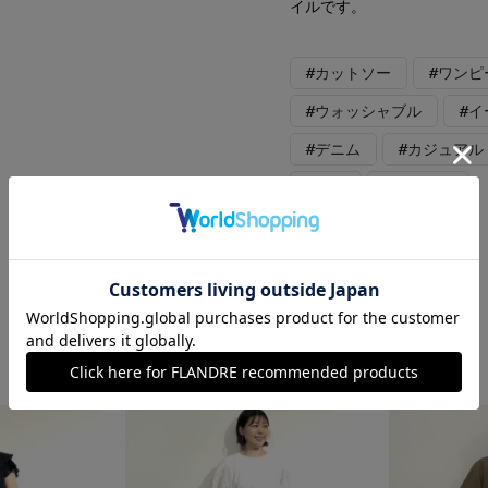
イルです。
#カットソー
#ワンピ
#ウォッシャブル
#
#デニム
#カジュアル
#旅行
#おでかけ