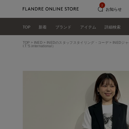
2
お知らせ
TOP
新着
ブランド
アイテム
詳細検索
TOP
INED
INEDのスタッフスタイリング・コーデ
INEDジャ
I.T.'S.international）