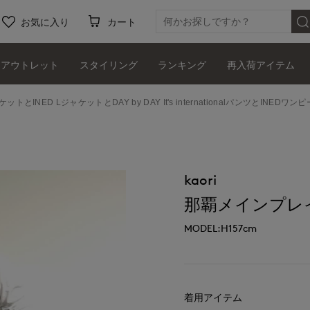
お気に入り
カート
アウトレット
スタイリング
ランキング
再入荷アイテム
ケットとINED LジャケットとDAY by DAY It's internationalパンツとI
kaori
那覇メインプレイスI.T
MODEL:H157cm
着用アイテム