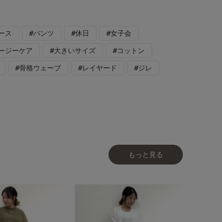
ース
#パンツ
#休日
#女子会
イージーケア
#大きいサイズ
#コットン
#骨格ウェーブ
#レイヤード
#ジレ
もっと見る