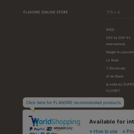
ブランド
INED
DAY by DAY It's
international
Maglie le cassetto
Le Souk
7-IDconcept.
ef-de Black
la veille by SUP
CLOSET
© FLANDRE CO., LTD.
お問い合わせ