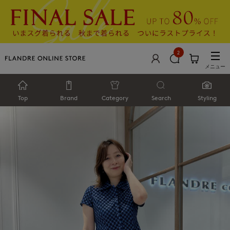
2
メニュー
Top
Brand
Category
Search
Styling