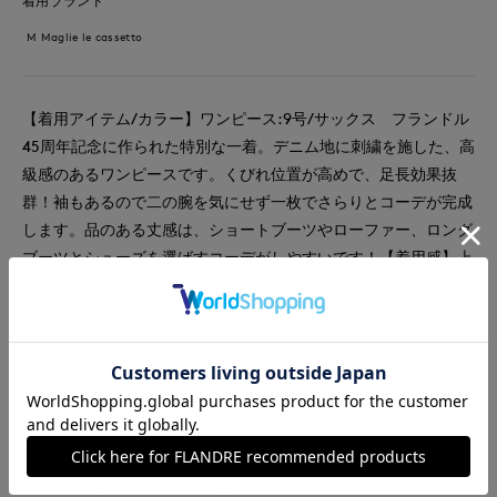
着用ブランド
M Maglie le cassetto
【着用アイテム/カラー】ワンピース:9号/サックス フランドル
45周年記念に作られた特別な一着。デニム地に刺繍を施した、高
級感のあるワンピースです。くびれ位置が高めで、足長効果抜
群！袖もあるので二の腕を気にせず一枚でさらりとコーデが完成
します。品のある丈感は、ショートブーツやローファー、ロング
ブーツとシューズを選ばすコーデがしやすいです！【着用感】上
半身がややスッキリしていたので、バスト周りが気になる方はワ
ンサイズ上げても良いと思います。
#ワンピース
#ドレス
#通勤・仕事
#オフィスカジュアル
#セレモニー
#女子会
#デート
#食事会
#雑誌掲載
#デニム
#刺繍
#フェミニン
#骨格ウェーブ