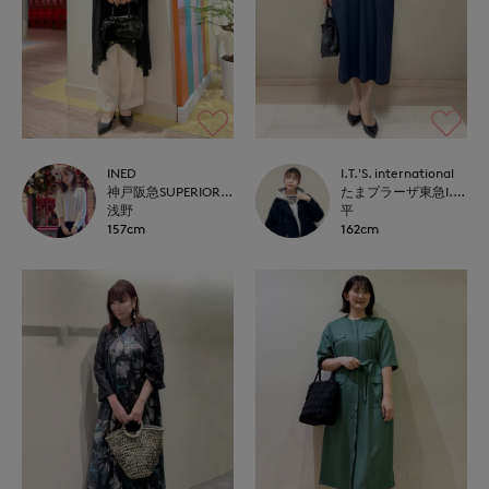
INED
I.T.'S. international
神戸阪急SUPERIORCLOSET
たまプラーザ東急I.T.'S.international
浅野
平
157cm
162cm