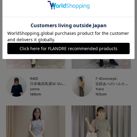
INED
7-IDconcept.
日本橋高島屋SC SUPERIOR CLOSET
近鉄あべのハルカス7-IDconcept.
yama
Yuka
160cm
155cm