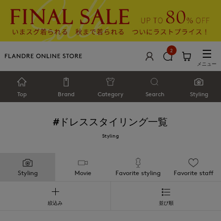
2
メニュー
Top
Brand
Category
Search
Styling
#ドレス
スタイリング一覧
Styling
Styling
Movie
Favorite styling
Favorite staff
絞込み
並び順