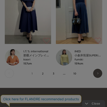
I.T.'S. international
INED
那覇メインプレイスI.T.'S.international
小倉井筒屋SUPERIOR CLOSET
kaori
fumiki
157cm
159cm
1
2
3
…
10