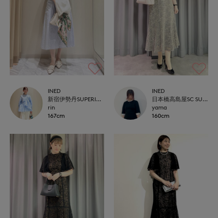
INED
INED
新宿伊勢丹SUPERIOR CLOSET
日本橋高島屋SC SUPERIOR CLOSET
rin
yama
167cm
160cm