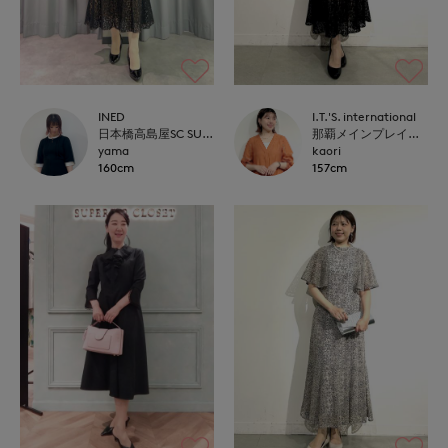
INED
I.T.'S. international
日本橋高島屋SC SUPERIOR CLOSET
那覇メインプレイスI.T.'S.international
yama
kaori
160cm
157cm