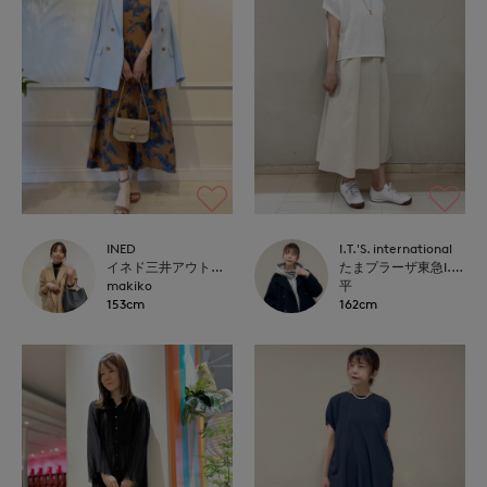
INED
I.T.'S. international
イネド三井アウトレットパーク多摩南大沢店
たまプラーザ東急I.T.'S.international
makiko
平
153cm
162cm