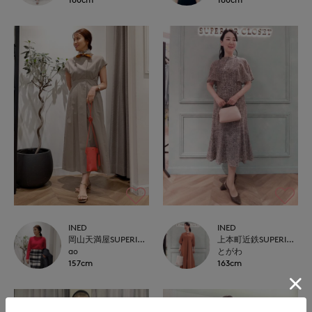
INED
INED
岡山天満屋SUPERIORCLOSET
上本町近鉄SUPERIORCLOSET
ao
とがわ
157cm
163cm