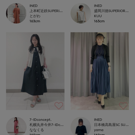
INED
INED
上本町近鉄SUPERIORCLOSET
盛岡川徳SUPERIOR CLOSET
とがわ
KUU
163cm
163cm
7-IDconcept.
INED
札幌丸井今井7-IDconcept.
日本橋高島屋SC SUPERIOR CLOSET
ななくる
yama
160cm
160cm