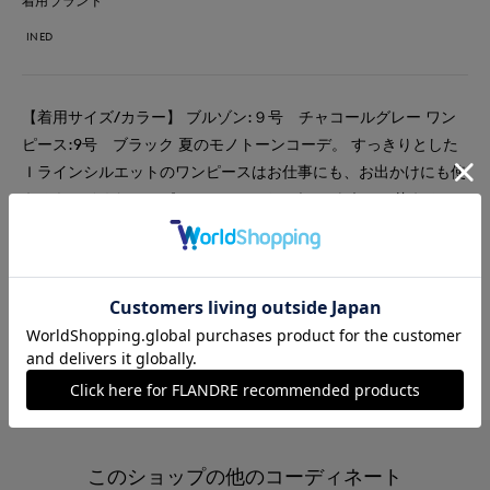
着用ブランド
INED
【着用サイズ/カラー】 ブルゾン:９号 チャコールグレー ワン
ピース:9号 ブラック 夏のモノトーンコーデ。 すっきりとした
Ｉラインシルエットのワンピースはお仕事にも、お出かけにも使
えるキレイめなワンピース。 カーディガンのように、使えるメ
ッシュブルゾンを合わせて涼しく&キレイめに着こなせます。
#ワンピース
#通勤・仕事
#オフィスカジュアル
#食事会
#エレガンス
#骨格ストレート
#WEB限定
#シアー
このショップの他のコーディネート