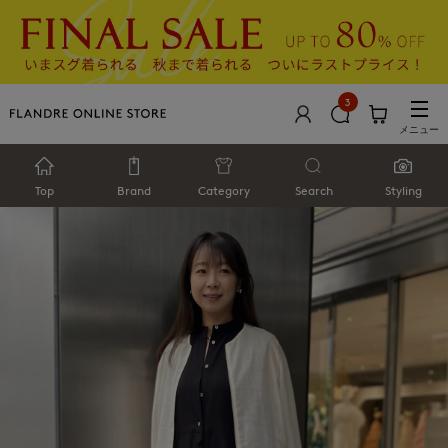
3
メニュー
Top
Brand
Category
Search
Styling