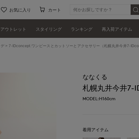
お気に入り
カート
アウトレット
スタイリング
ランキング
再入荷アイテム
ーデ
7-IDconcept.ワンピースとカットソーとアクセサリー（札幌丸井今井7-IDconc
ななくる
札幌丸井今井7-IDc
MODEL:H160cm
着用アイテム