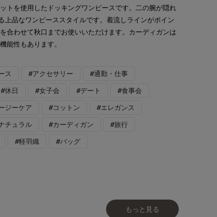
ゼットを使用したドッキングワンピースです。二の腕が隠れ
れる上品なワンピーススタイルです。着流しラインがポイン
ンを合わせて秋口までお使いいただけます。カーディガンは
で機能性もあります。
ース
#アクセサリー
#通勤・仕事
#休日
#女子会
#デート
#食事会
イージーケア
#コットン
#エレガンス
格ナチュラル
#カーディガン
#旅行
#軽羽織
#バッグ
もっと見る