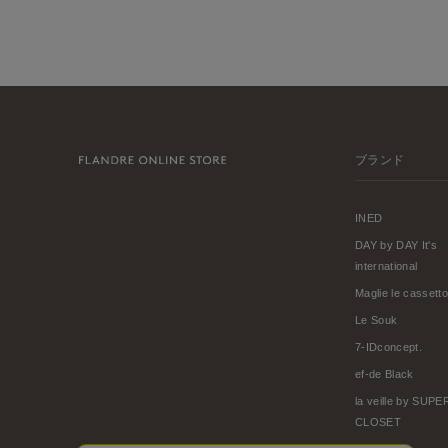
ブランド
INED
DAY by DAY It's
international
Maglie le cassetto
Le Souk
7-IDconcept.
ef-de Black
la veille by SUP
CLOSET