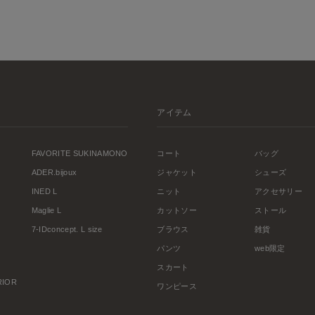
アイテム
FAVORITE SUKINAMONO
コート
バッグ
ADER.bijoux
ジャケット
シューズ
INED L
ニット
アクセサリー
Maglie L
カットソー
ストール
7-IDconcept. L size
ブラウス
雑貨
パンツ
web限定
スカート
ERIOR
ワンピース