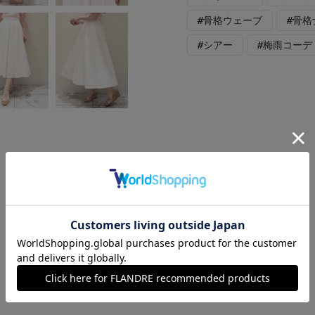
#骨格ウェーブ
#骨
#シアー
#梅雨コーデ