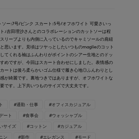
ソー:7号/ピンク スカート:5号/オフホワイト 可愛さいっ
ト♪吉田理沙さんとのコラボレーションのカットソーは程
ースリーブよりも内側に入っているのでキャミソールの肩紐
と思います。見頃はツヤっとしたいつものmaglieのコット
隠してくれる袖はふんわりがポイントのシアー生地とのドッ
すすめですが、今回はスカート合わせにしました。表情感の
スカートは後ろ柔らかいゴム仕様で履き心地◎ふんわりとし
れ感が綺麗です。裏地つきではありますが、オフホワイトな
必要です。上下共いつものサイズで大丈夫です。
ト
#通勤・仕事
#オフィスカジュアル
#デート
#食事会
#ウォッシャブル
いサイズ
#コットン
#カジュアル
ニン
#新作
#エレガンス
#モード