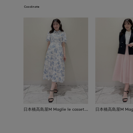
Coodinate
日本橋高島屋M Maglie le cassetto