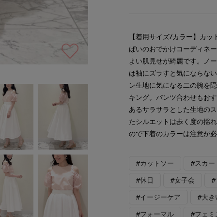
【着用サイズ/カラー】カット
ぱいのおでかけコーディネー
よい肌見せが綺麗です。ノ
は袖にズラすと気にならない
ン生地に気になる二の腕を
キング。パンツ合わせもお
あるサラサラとした生地の
たシルエットは歩く度の揺
ので下着のカラーは注意が
#カットソー
#スカー
#休日
#女子会
#イージーケア
#大き
#フォーマル
#フェミ