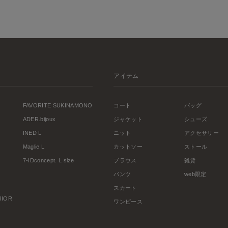
アイテム
FAVORITE SUKINAMONO
コート
バッグ
ADER.bijoux
ジャケット
シューズ
INED L
ニット
アクセサリー
Maglie L
カットソー
ストール
7-IDconcept. L size
ブラウス
雑貨
パンツ
web限定
スカート
ERIOR
ワンピース