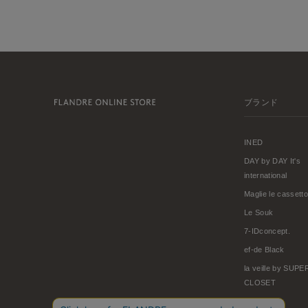
ブランド
INED
DAY by DAY It's
international
Maglie le cassetto
Le Souk
7-IDconcept.
ef-de Black
la veille by SUP
CLOSET