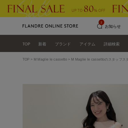
2
お知らせ
TOP
新着
ブランド
アイテム
詳細検索
TOP
M Maglie le cassetto
M Maglie le cassettoのスタ