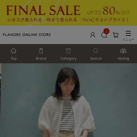
2
メニュー
Top
Brand
Category
Search
Styling