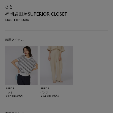
さと
福岡岩田屋SUPERIOR CLOSET
MODEL:H154cm
着用アイテム
INED L
INED L
ニット
パンツ
￥17,160(税込)
￥24,200(税込)