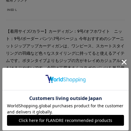
着用ブランド
INED L
【着用サイズ/カラー】カーディガン：9号/オフホワイト ニッ
ト：9号/ボーダー パンツ:7号/ベージュ 今年おすすめのシアーニ
ットジップアップカーディガンは、ワンピース、スカートスタイ
リングの羽織など色々なスタイリングに持ってると使えるアイテ
ムです。ボタンタイプよりもジップの方がキレイめカジュアルに
もはまりやすいです。今回は三尋木さんコラボのパンツを単品使
いでコーディネートしてみました。セットアップで着用してるバ
ージョンもアップしているので、見て頂けたら嬉しいです。
#ニット
#パンツ
#オフィスカジュアル
#ウォッシャブル
#イージーケア
#コットン
#ボーダー
#新作
#骨格ナチュラル
#カーディガン
#旅行
#おでかけ
#コラボ