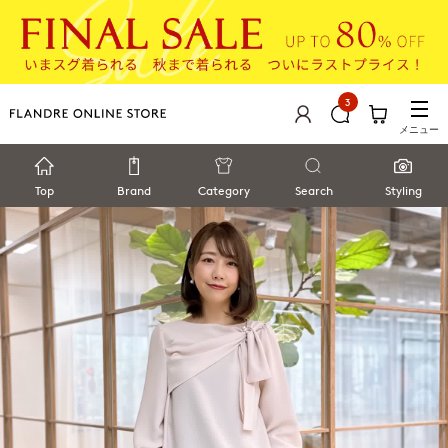
3
メニュー
Top
Brand
Category
Search
Styling