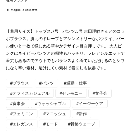
着用ブランド
M Maglie le cassetto
【着用サイズ】トップス:7号 パンツ:5号 吉田理紗さんとのコラ
ボブラウス。胸元のドレープとアシンメトリーなボウタイ、パー
ル使いと一枚で様にぬる華やかデザイン目白押しです。 大人ピ
ンクはネイビーパンツとの相性もバッチリ。フレアシルエットで
着丈もあるのでアウトでもバランスよく着ていただけるのとシワ
になり辛い素材、透けにくい素材で着回しも抜群です。
#ブラウス
#パンツ
#通勤・仕事
#オフィスカジュアル
#セレモニー
#女子会
#食事会
#ウォッシャブル
#イージーケア
#フェミニン
#マニッシュ
#新作
#エレガンス
#モード
#骨格ウェーブ