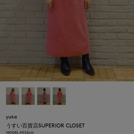
yuka
うすい百貨店SUPERIOR CLOSET
MODEL:H152cm