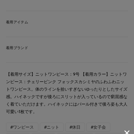
着用アイテム
着用ブランド
【着用サイズ】ニットワンピース：9号 【着用カラー】ニットワ
ンピース：チェリーピンク フォックスカシミヤのふわふわニッ
トワンピース。体のラインを拾いすぎないゆったりとしたサイズ
感。ハイネックですが後ろにスリットが入っているので窮屈感な
く着ていただけます。ハイネックにはパール付きで後ろ姿も大人
可愛い1枚です。
#ワンピース
#ニット
#休日
#女子会