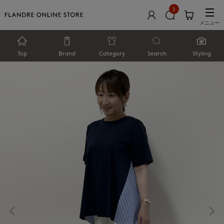
2
メニュー
Top
Brand
Category
Search
Styling