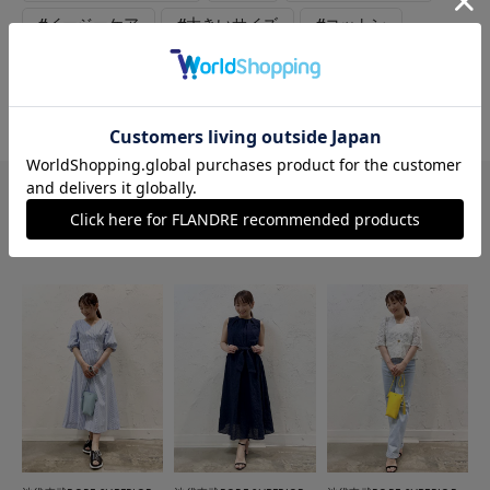
#イージーケア
#大きいサイズ
#コットン
#ストライプ
#カジュアル
#新作
#旅行
#おでかけ
#接触冷感
#美脚パンツ
このショップの他のコーディネート
Coodinate