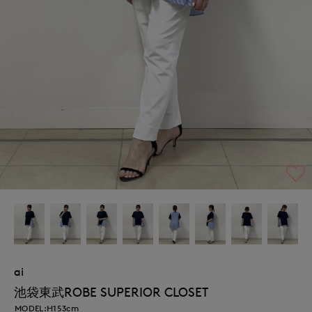
ai
池袋東武ROBE SUPERIOR CLOSET
MODEL:H153cm