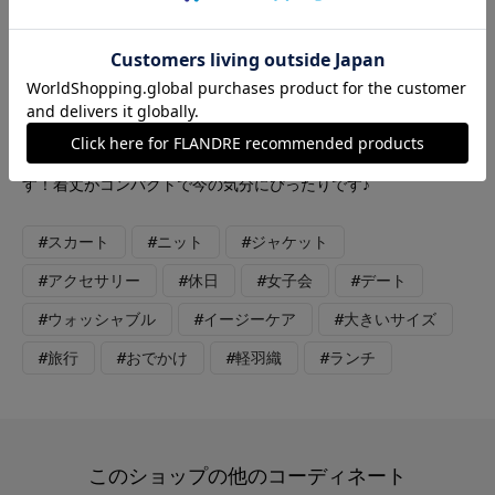
【着用サイズ/カラー】 ブルゾン：7号/ネイビー ニット：9
号/ブルー スカート：9号/ブルー ネックレス：シルバー 春
から夏のおでかけコーデ。軽い羽織りとcuoo上下のスタイリン
グです。日差し避けとしても気温差対策としても羽織りはマス
ト。夏にかけてはこちらのとっても軽ーいブルゾンがおすすめで
す！着丈がコンパクトで今の気分にぴったりです♪
#スカート
#ニット
#ジャケット
#アクセサリー
#休日
#女子会
#デート
#ウォッシャブル
#イージーケア
#大きいサイズ
#旅行
#おでかけ
#軽羽織
#ランチ
このショップの他のコーディネート