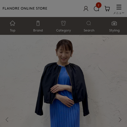
2
メニュー
Top
Brand
Category
Search
Styling