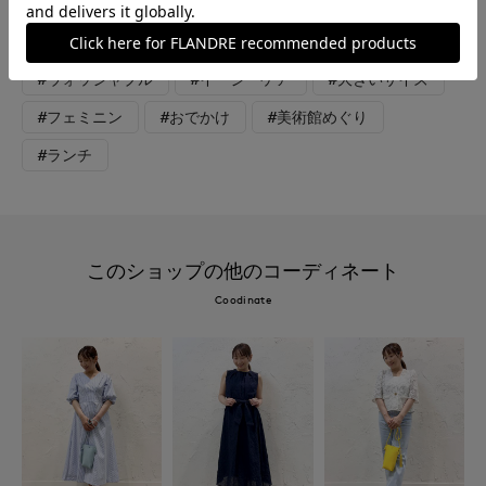
#カットソー
#スカート
#オフィスカジュアル
#休日
#女子会
#デート
#食事会
#ウォッシャブル
#イージーケア
#大きいサイズ
#フェミニン
#おでかけ
#美術館めぐり
#ランチ
このショップの他のコーディネート
Coodinate