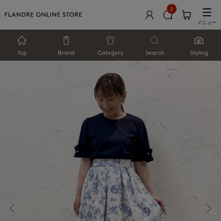
2
メニュー
Top
Brand
Category
Search
Styling