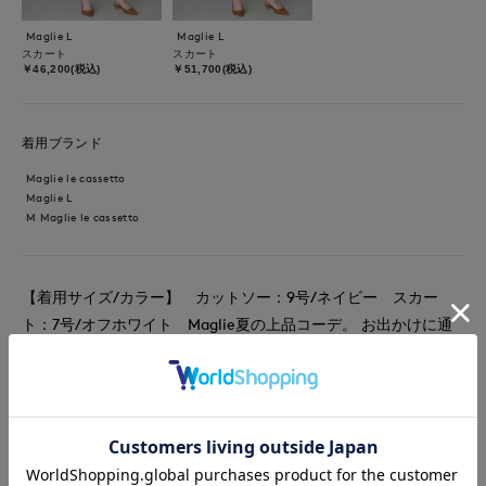
Maglie L
Maglie L
スカート
スカート
￥46,200(税込)
￥51,700(税込)
着用ブランド
Maglie le cassetto
Maglie L
M Maglie le cassetto
【着用サイズ/カラー】 カットソー：9号/ネイビー スカー
ト：7号/オフホワイト Maglie夏の上品コーデ。 お出かけに通
勤に、いろいろなシーンで着やすい上品＆爽やかなコーディネー
トです♪好感度の高い、褒められスタイリング◎スカートは格別
な高級感があり、注目したいアイテムです。着回しもしやすくて
大活躍間違いなしです♪