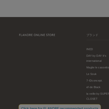
ブランド
INED
DAY by DAY It's
international
Maglie le cassetto
Le Souk
7-IDconcept.
ef-de Black
la veille by SUP
CLOSET