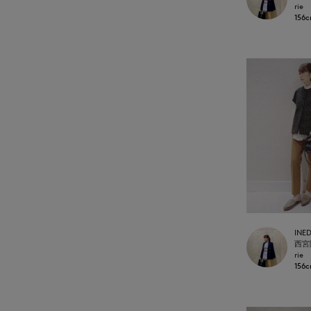
rie
156
INE
rie
156