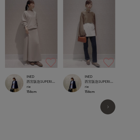
INED
INED
西宮阪急SUPERIOR CLOSET
西宮阪急SUPERIOR CLOSET
rie
rie
156cm
156cm