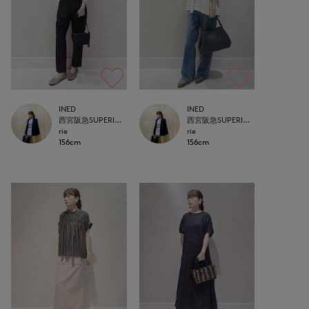
INED
INED
西宮阪急SUPERIOR CLOSET
西宮阪急SUPERIOR CLOSET
rie
rie
156cm
156cm