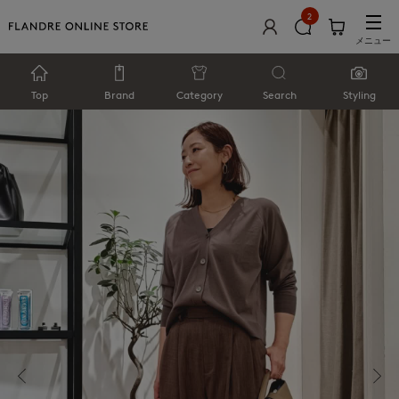
2
メニュー
Top
Brand
Category
Search
Styling