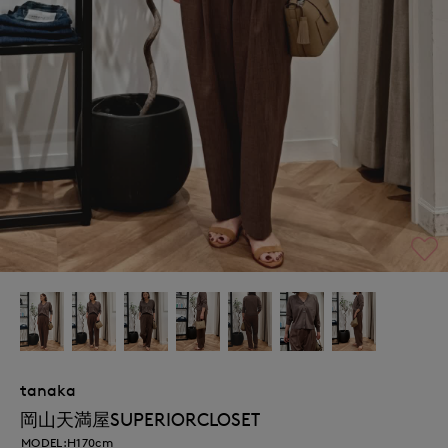
tanaka
岡山天満屋SUPERIORCLOSET
MODEL:H170cm