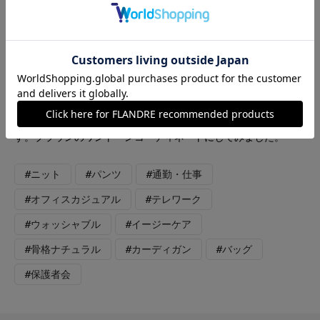
【着用サイズ：カラー】カーディガン：9号：モカチャ パン
ツ：11号：ブラウン サラッとした着心地のバレルパンツはシワに
もなりにくくこの夏ヘビロテ間違いなしです。足元もパンプス、
サンダル、スニーカーとオールマイティに合わせられるのでさま
ざまなコーディネートを楽しめます。 トップスも1枚はもってお
きたいサマーニット。冷房対策や日除けに1枚あると重宝しま
す。ブラウンのワントーンコーディネートにしてみました。
#ニット
#パンツ
#通勤・仕事
#オフィスカジュアル
#テレワーク
#ウォッシャブル
#イージーケア
#骨格ナチュラル
#カーディガン
#バッグ
#保護者会