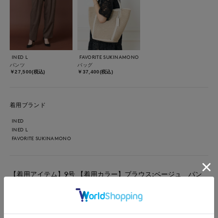
INED L
FAVORITE SUKINAMONO
パンツ
バッグ
￥27,500(税込)
￥37,400(税込)
着用ブランド
INED
INED L
FAVORITE SUKINAMONO
【着用アイテム】9号 【着用カラー】ブラウス:ベージュ パン
ツ:ブラウン 甘辛ミックスコーデ。ブラウスはケープ風に見え
るベルスリーブ。肩周りが華奢見えし、二の腕をカバーしてくれ
ます。裾は前後差がありボトムにインしなくてもバランスよく見