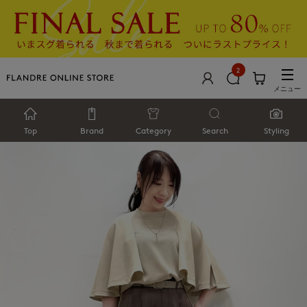
2
メニュー
Top
Brand
Category
Search
Styling