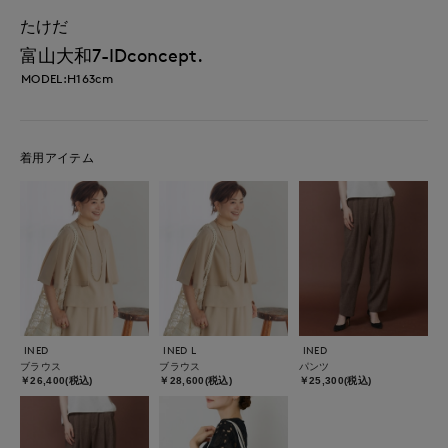
たけだ
富山大和7-IDconcept.
MODEL:H163cm
着用アイテム
INED
INED L
INED
ブラウス
ブラウス
パンツ
￥26,400(税込)
￥28,600(税込)
￥25,300(税込)