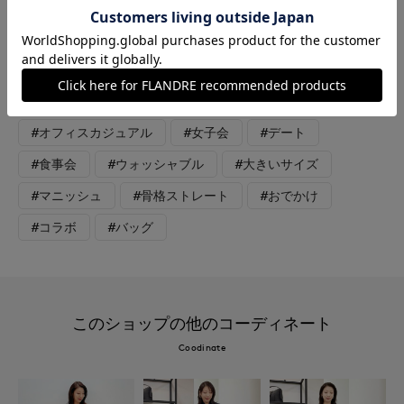
えます。パンツはトレンドのバレルシルエット。程よくゆったり
で脚のラインを拾いません。落ち感がありシワになりにくく、サ
ラッとした穿き心地です。
#ブラウス
#パンツ
#アクセサリー
#オフィスカジュアル
#女子会
#デート
#食事会
#ウォッシャブル
#大きいサイズ
#マニッシュ
#骨格ストレート
#おでかけ
#コラボ
#バッグ
このショップの他のコーディネート
Coodinate