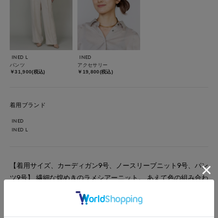
INED L
INED
パンツ
アクセサリー
￥31,900(税込)
￥19,800(税込)
着用ブランド
INED
INED L
【着用サイズ、カーディガン9号、ノースリーブニット9号、パン
ツ9号】 繊細な煌めきのラメシアーニット。 あえて色の組み合わ
せを変えて絶妙なレイヤードスタイルに。 インナーの優しげな
ニュアンスカラーに対してカーディガンにダークトーンを肩掛け
することで、上半身にこなれたコントラストが生まれます。 同