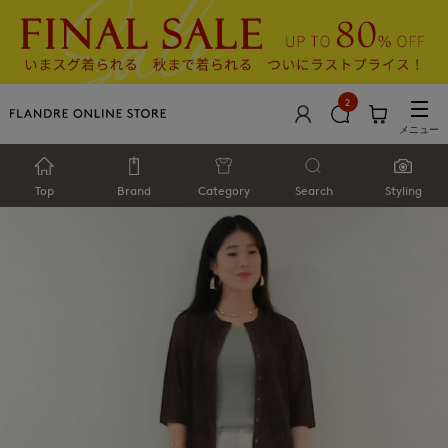
2
メニュー
Top
Brand
Category
Search
Styling