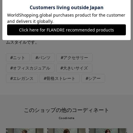
色でまとめず、あえてトーンを変えることで奥行きが出て一気に
今年らしい表情に。 合わせたパンツは落ち感の良い美シルエッ
トで、軽くて涼しい麻のようなナチュラルな表情を持つ素材感が
特徴で脚長効果も抜群です！ オフィスカジュアルから、ちょっ
とおしゃれなレストランでのランチまで、大人のきれいめハンサ
ムスタイルです。
#ニット
#パンツ
#アクセサリー
#オフィスカジュアル
#大きいサイズ
#エレガンス
#骨格ストレート
#シアー
このショップの他のコーディネート
Coodinate