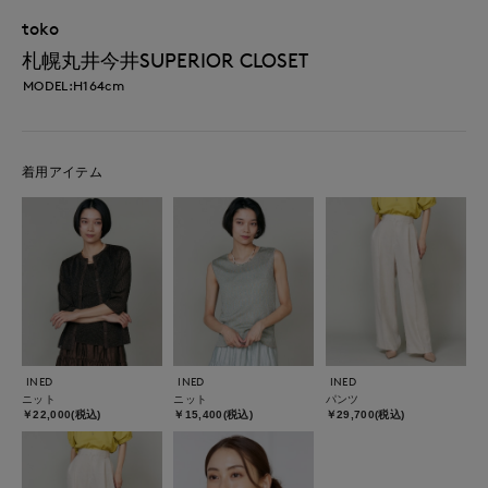
toko
札幌丸井今井SUPERIOR CLOSET
MODEL:H164cm
着用アイテム
INED
INED
INED
ニット
ニット
パンツ
￥22,000(税込)
￥15,400(税込)
￥29,700(税込)