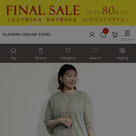
2
メニュー
Top
Brand
Category
Search
Styling