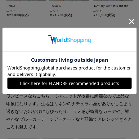
INED
INED L
DAY by DAY It's international
ニット
ニット
ニット
￥22,000(税込)
￥24,200(税込)
￥15,950(税込)
着用ブランド
INED
INED L
DAY by DAY It's international
【着用サイズ】全て9号 【着用カラー】ワンピ：モカチャ・ネイ
ビー カーデ：キミドリ・ブルー・グレー 夏の綺麗めすっきり
ワンピースならこちら。 シルエットが抜群に綺麗なので上品な
印象になります。生地はリネンのナチュラル感がありかしこまり
過ぎないお出かけにもぴったり。 ラメ感が綺麗なカーデや、鮮
やかなブルーカーデ、シアーカーデなど羽織でアレンジできると
ころも魅力です。