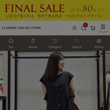
2
メニュー
Top
Brand
Category
Search
Styling