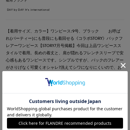
着用ブランド
DAY by DAY It's international
【着用サイズ、カラー】ワンピース:9号、ブラック お呼ば
れ(パーティー)にも普段にも着回せる《コラボSTORY》バックフ
レアーワンピース【STORY7月号掲載】今回は上品ワンピースス
タイルで着用。長めの着丈と、肩が隠れるフレンチスリーブで安
心感もあるワンピースです。シンプルですが、バックのフレアー
がさりげなく可愛くオシャレ?洗えてシワになりにくいので、お
手入れも簡単です。前開きデザインなのでジレスタイルでも着て
いただけます。ジレスタイルも投稿してるので、ぜひチェックし
てみてね☆
#ワンピース
#女子会
#デート
#食事会
#ウォッシャブル
#イージーケア
#雑誌掲載
#フェミニン
#新作
#エレガンス
#コラボ