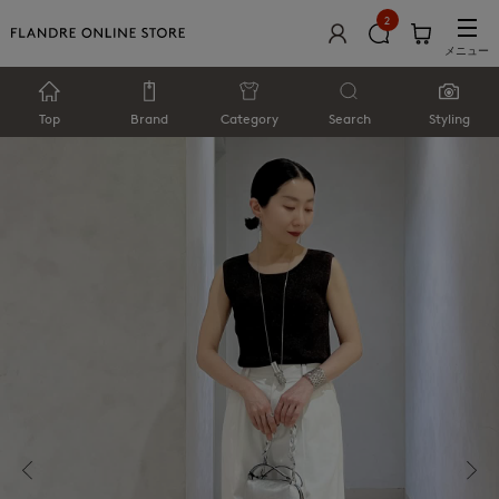
2
メニュー
Top
Brand
Category
Search
Styling