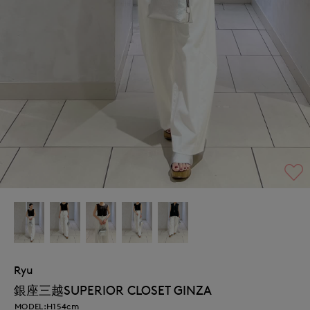
Ryu
銀座三越SUPERIOR CLOSET GINZA
MODEL:H154cm