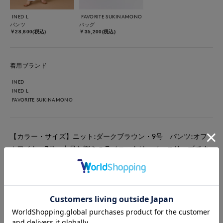
INED L
FAVORITE SUKINAMONO
パンツ
バッグ
￥28,600(税込)
￥35,200(税込)
着用ブランド
INED
INED L
FAVORITE SUKINAMONO
【カラー・サイズ】ニット:ダークブラウン・9号 パンツ:オフ
ホワイト・7号 上品な輝きのラメニットは、ノースリーブです
っきりとした印象に。ボリューム感のあるホワイトワイドパンツ
を合わせることで、抜け感のある洗練されたスタイルが完成しま
す。
#ニット
#パンツ
#アクセサリー