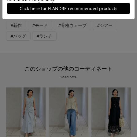
#オフィスカジュアル
#テレワーク
#ウォッシャブル
#イージーケア
#コットン
#新作
#モード
#骨格ウェーブ
#シアー
#バッグ
#ランチ
このショップの他のコーディネート
Coodinate