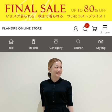
3
メニュー
Top
Brand
Category
Search
Styling