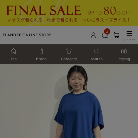
2
メニュー
Top
Brand
Category
Search
Styling