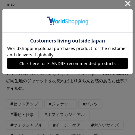
INED
INED L
Le Souk
FAVORITE SUKINAMONO
【着用サイズ】全て9号 【着用カラー】ブラウス：ブルー ジャ
ケット・パンツ：ネイビー ジメジメの季節も快適に過ごせる吸
水速乾のブラウス。 薄着の季節に気になる二の腕や背中、お腹
周りまでカバーできるのも嬉しいポイントです。 ボトムはスト
レッチ性抜群の生地で動きやすく、リネン混ならではの清涼感も
◎同生地のジャケットを羽織ればよりきちんと感のあるお仕事ス
タイルに。
#セットアップ
#ジャケット
#パンツ
#通勤・仕事
#オフィスカジュアル
#ウォッシャブル
#イージーケア
#大きいサイズ