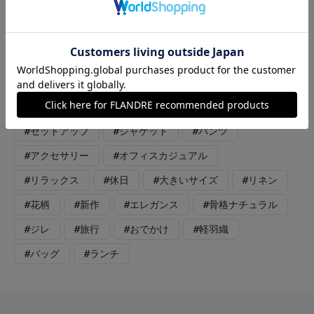
イビーのフラワーモチーフがカジュアル過ぎず、着回しがしやす
いデザインです。 ウエストゴムのストレスフリーな履き心地で
す◎ トップスは、麻混のジレを合わせました。ヒップが隠れる
長さで、パンツとのバランスが良いです。 涼しい日は、インナ
ーにTシャツを重ねても◎ 同素材のジャケットを合わせて、オフ
ィスカジュアルにも着回せます。
#セットアップ
#ジャケット
#パンツ
#アクセサリー
#オフィスカジュアル
#リラックス
#休日
#大きいサイズ
#リネン
#花柄
#新作
#エレガンス
#骨格ナチュラル
#ジレ
#旅行
#おでかけ
#軽羽織
#バッグ
#ランチ