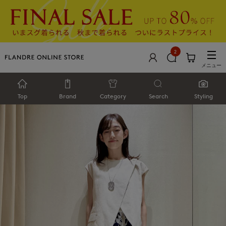
2
メニュー
Top
Brand
Category
Search
Styling