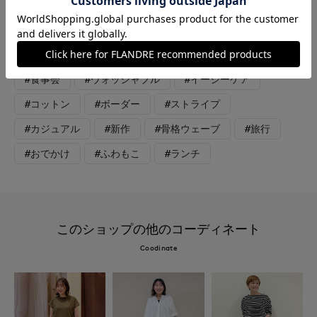
#カットソー
#スカート
#ジャケット
#アクセサリー
#リラックス
#休日
#女子会
#食事会
#ウォッシャブル
#イージーケア
#コットン
#ボーダー
#ストライプ
#カジュアル
#新作
#骨格ウェーブ
#旅行
#おでかけ
#ふわもこ
#ランチ
このショップの他のコーディネート
Coodinate