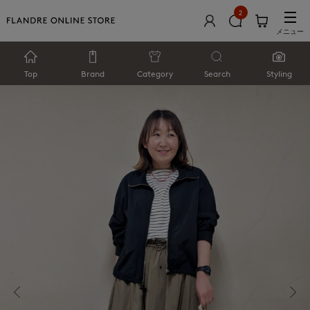
2
メニュー
Top
Brand
Category
Search
Styling