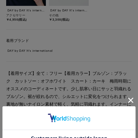
DAY by DAY It's international
DAY by DAY It's international
アクセサリー
その他
￥4,950(税込)
￥3,300(税込)
着用ブランド
DAY by DAY It's international
【着用サイズ】全て：フリー【着用カラー】ブルゾン：ブラッ
ク カットソー：オフホワイト スカート：カーキ 梅雨時期に
オススメのコーディネートです。少し肌寒い日にサッと羽織れる
ブルゾン。裾が絞れるので、シルエットに変化をつけられます。
裏地が無いナイロン素材で軽く、気軽に羽織れます。インナーに
はボーダーのカットソーを合わせてアクセントに。着丈が短めな
ので、インでもアウトでも合わせやすいです。スカートはウエス
トのギャザーが可愛いです。落ち感がありボリュームも出過ぎな
いので、スッキリ穿けます。