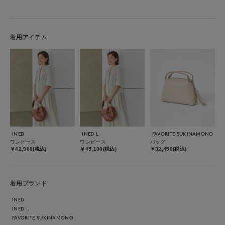
着用アイテム
INED
INED L
FAVORITE SUKINAMONO
ワンピース
ワンピース
バッグ
￥42,900(税込)
￥45,100(税込)
￥32,450(税込)
着用ブランド
INED
INED L
FAVORITE SUKINAMONO