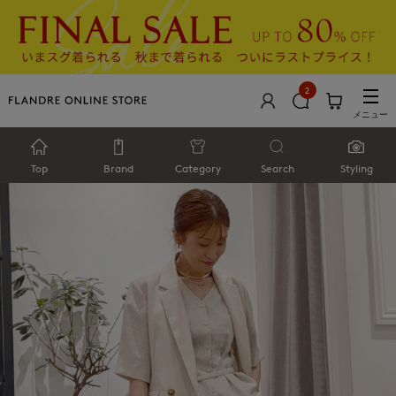
2
メニュー
Top
Brand
Category
Search
Styling