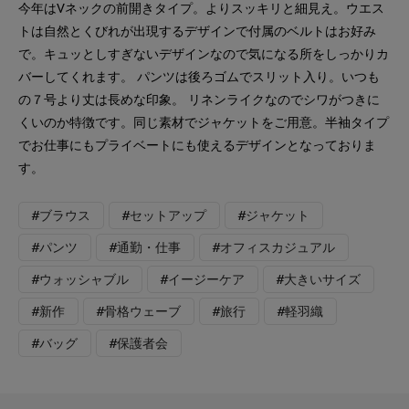
今年はVネックの前開きタイプ。よりスッキリと細見え。ウエス
トは自然とくびれが出現するデザインで付属のベルトはお好み
で。キュッとしすぎないデザインなので気になる所をしっかりカ
バーしてくれます。 パンツは後ろゴムでスリット入り。いつも
の７号より丈は長めな印象。 リネンライクなのでシワがつきに
くいのか特徴です。同じ素材でジャケットをご用意。半袖タイプ
でお仕事にもプライベートにも使えるデザインとなっておりま
す。
#ブラウス
#セットアップ
#ジャケット
#パンツ
#通勤・仕事
#オフィスカジュアル
#ウォッシャブル
#イージーケア
#大きいサイズ
#新作
#骨格ウェーブ
#旅行
#軽羽織
#バッグ
#保護者会