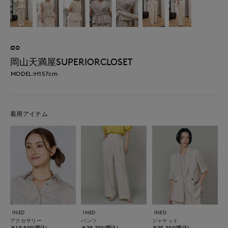
ao
岡山天満屋SUPERIORCLOSET
MODEL:H157cm
着用アイテム
INED
INED
INED
アクセサリー
パンツ
ジャケット
￥19,800(税込)
￥29,700(税込)
￥35,200(税込)