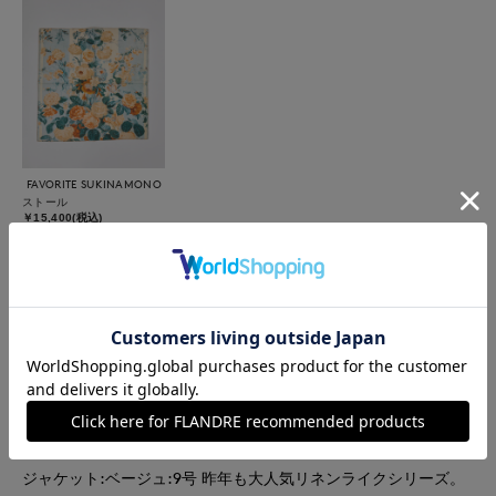
FAVORITE SUKINAMONO
ストール
￥15,400(税込)
着用ブランド
INED
INED L
FAVORITE SUKINAMONO
【着用サイズ】ブラウス:ベージュ:７号 パンツ:ベージュ:7号
ジャケット:ベージュ:9号 昨年も大人気リネンライクシリーズ。