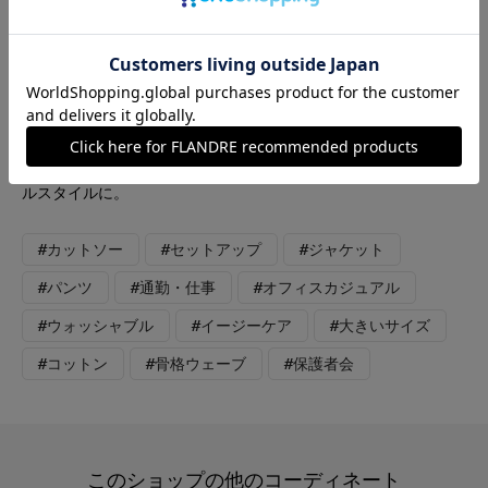
ッグ：ベージュ カットソー:イエロー 麻調セットアップに差し
色でイエローをプラス。 ハーフスリーブのジャケットはオーバ
ーサイズ過ぎないのでスッキリ着られるシルエットです。 シワ
になりにくくお洗濯OKで夏のお仕事コーデにぴったりです。 カ
ットソーはゆったり着られて、袖が長めなので二の腕もしっかり
隠れます。表面に艶を感じる生地なのでキレイめスタイリングも
もちろん、カジュアルに着てもラフになり過ぎず大人のカジュア
ルスタイルに。
#カットソー
#セットアップ
#ジャケット
#パンツ
#通勤・仕事
#オフィスカジュアル
#ウォッシャブル
#イージーケア
#大きいサイズ
#コットン
#骨格ウェーブ
#保護者会
このショップの他のコーディネート