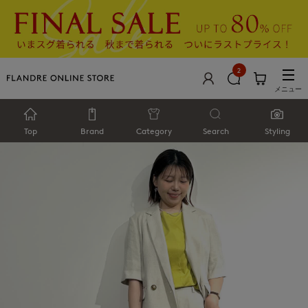
2
メニュー
Top
Brand
Category
Search
Styling