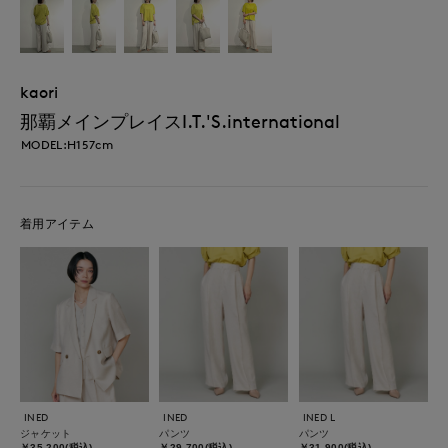
kaori
那覇メインプレイスI.T.'S.international
MODEL:H157cm
着用アイテム
INED
INED
INED L
ジャケット
パンツ
パンツ
￥35,200(税込)
￥29,700(税込)
￥31,900(税込)