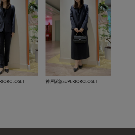
IORCLOSET
神戸阪急SUPERIORCLOSET