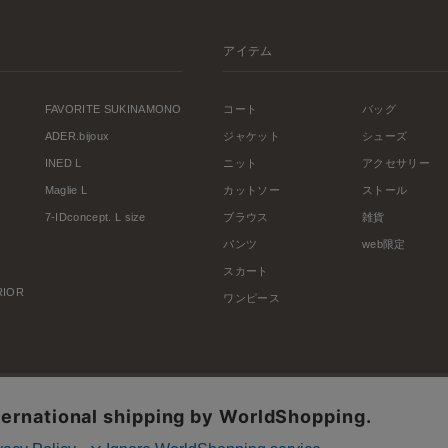
アイテム
FAVORITE SUKINAMONO
コート
バッグ
ADER.bijoux
ジャケット
シューズ
INED L
ニット
アクセサリー
Maglie L
カットソー
ストール
7-IDconcept. L size
ブラウス
雑貨
パンツ
web限定
スカート
ERIOR
ワンピース
利用規約
会社概要
プライバシーポリシー
特定商取引・古物営業法に基づく表示