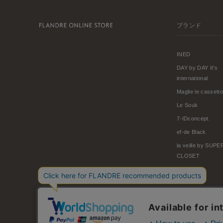
ブランド
INED
DAY by DAY It's
international
Maglie le cassetto
Le Souk
7-IDconcept.
ef-de Black
la veille by SUP
CLOSET
© FLANDRE CO., LTD.
お問い合わせ