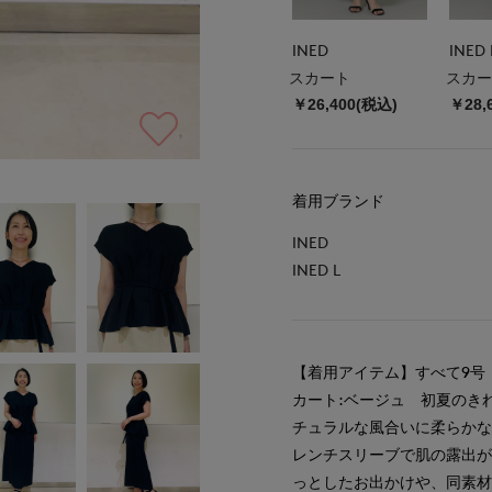
INED
INED 
スカート
スカー
￥26,400(税込)
￥28,
着用ブランド
INED
INED L
【着用アイテム】すべて9号
カート:ベージュ 初夏のき
チュラルな風合いに柔らかな
レンチスリーブで肌の露出
っとしたお出かけや、同素