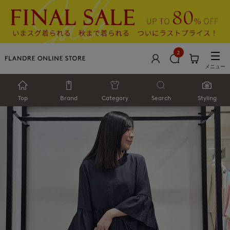
2
メニュー
Top
Brand
Category
Search
Styling