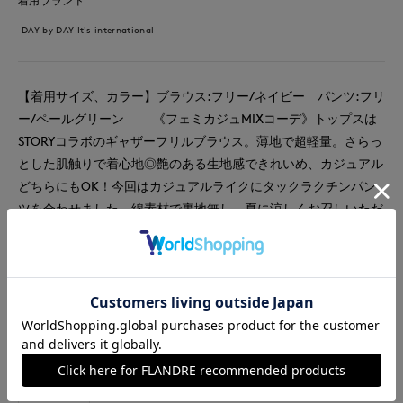
着用ブランド
DAY by DAY It's international
【着用サイズ、カラー】ブラウス:フリー/ネイビー パンツ:フリ
ー/ペールグリーン 《フェミカジュMIXコーデ》トップスは
STORYコラボのギャザーフリルブラウス。薄地で超軽量。さらっ
とした肌触りで着心地◎艶のある生地感できれいめ、カジュアル
どちらにもOK！今回はカジュアルライクにタックラクチンパン
ツを合わせました。綿素材で裏地無し。夏に涼しくお召しいただ
けます。オールゴム仕様&絞れる紐付き、サイズ調節が自在です♪
足元はシルバーシューズで爽やかにコーディネートしました。
#ブラウス
#パンツ
#休日
#ウォッシャブル
#イージーケア
#雑誌掲載
#コットン
#カジュアル
#フェミニン
#新作
#コラボ
#バッグ