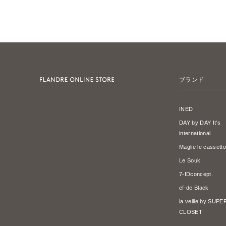
ブランド
INED
DAY by DAY It's
international
Maglie le cassetto
Le Souk
7-IDconcept.
ef-de Black
la veille by SUP
CLOSET