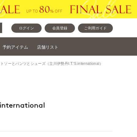
ログイン
会員登録
ご利用ガイド
予約アイテム
店舗リスト
ットとカットソーとパンツとシューズ（立川伊勢丹I.T.'S.international）
nternational