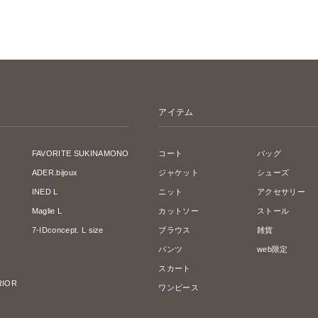
アイテム
FAVORITE SUKINAMONO
コート
バッグ
ADER.bijoux
ジャケット
シューズ
INED L
ニット
アクセサリー
Maglie L
カットソー
ストール
7-IDconcept. L size
ブラウス
雑貨
パンツ
web限定
スカート
ERIOR
ワンピース