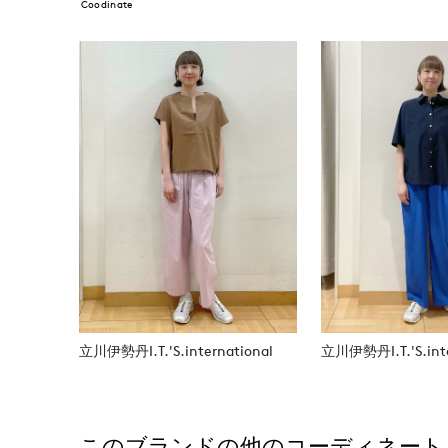
Coodinate
立川伊勢丹I.T.'S.international
立川伊勢丹I.T.'S.inte
このブランドの他のコーディネート