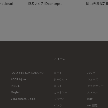
national
博多大丸7-IDconcept.
岡山天満屋7-IDc
アイテム
FAVORITE SUKINAMONO
コート
バッグ
ADER.bijoux
ジャケット
シューズ
INED L
ニット
アクセサリー
Maglie L
カットソー
ストール
7-IDconcept. L size
ブラウス
雑貨
パンツ
web限定