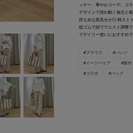
ィナー、華やかコーデ。コラ
デザインで揺れ動く袖元と
控えめな肌見せが◎ 軽さと
総ゴムで紐でウエスト調整
でデイリー使いにおすすめ
#ブラウス
#パンツ
#イージーケア
#新作
#コラボ
#バッグ