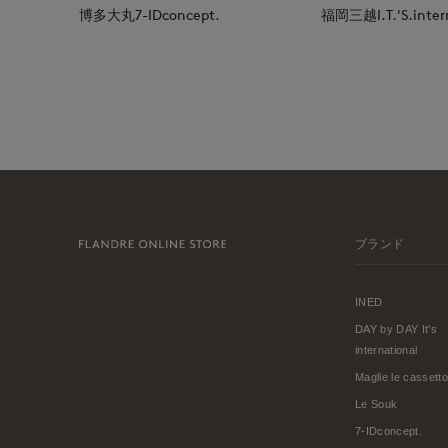
博多大丸7-IDconcept.
福岡三越I.T.'S.inter
ブランド
INED
DAY by DAY It's
international
Maglie le cassetto
Le Souk
7-IDconcept.