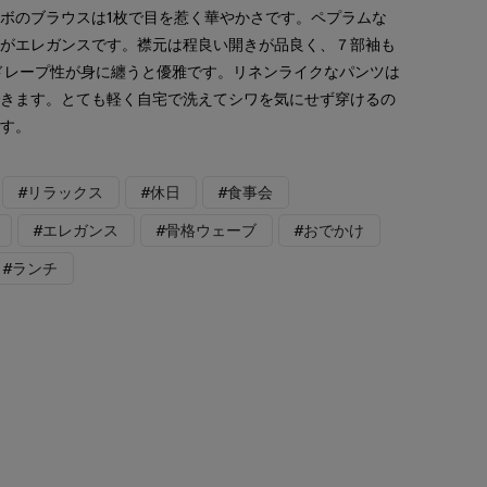
ボのブラウスは1枚で目を惹く華やかさです。ペプラムな
裾がエレガンスです。襟元は程良い開きが品良く、７部袖も
ドレープ性が身に纏うと優雅です。リネンライクなパンツは
できます。とても軽く自宅で洗えてシワを気にせず穿けるの
です。
#リラックス
#休日
#食事会
#エレガンス
#骨格ウェーブ
#おでかけ
#ランチ