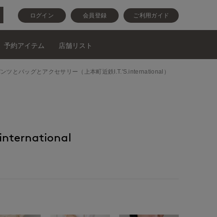
ログイン
会員登録
ご利用ガイド
予約アイテム
店舗リスト
ラウスとパンツとバッグとアクセサリー（上本町近鉄I.T.'S.international）
nternational