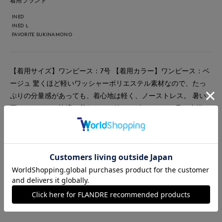
着用ブランド
INED
INED L
FAVORITE SUKINAMONO
【着用サイズ】ワンピース：7号 【着用カラー】ワンピース：ベ
ージュ 驚くほど軽いワッシャーポリエステル素材なので、たっ
ぷりの分量感があっても、着心地は軽く、ノーストレス。 暑い
夏でもさらっと快適に着れるのも嬉しいポイント！ 7号は小柄さ
んが着るとくるぶしが隠れるマキシ丈です。
#ワンピース
#女子会
#デート
#食事会
#ウォッシャブル
#イージーケア
#大きいサイズ
#フェミニン
#新作
#骨格ウェーブ
#おでかけ
#コラボ
#バッグ