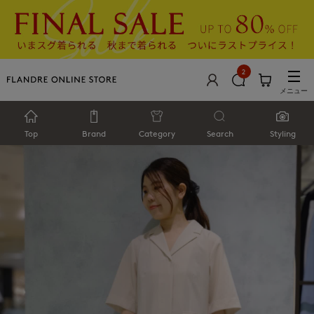
2
メニュー
Top
Brand
Category
Search
Styling