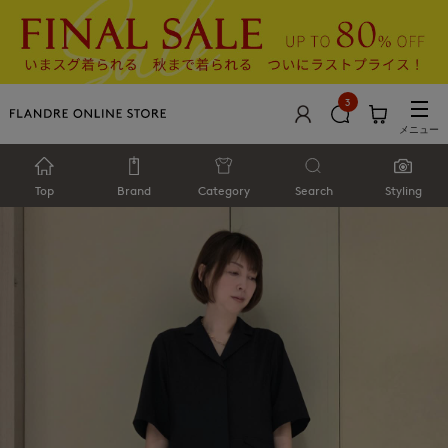
3
メニュー
Top
Brand
Category
Search
Styling