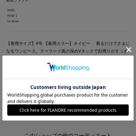
着用ブランド
INED
INED L
Le Souk
【着用サイズ】9号 【着用カラー】ネイビー 着るだけでさまに
なるワンピース。テーラード風の深めVネックで顔周りがすっき
り見えます。二の腕が気にならない袖丈で、洗濯可能も嬉しいポ
イントです。
#ワンピース
#アクセサリー
#通勤・仕事
#女子会
#食事会
#ウォッシャブル
#大きいサイズ
#ランチ
このショップの他のコーディネート