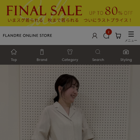
2
メニュー
Top
Brand
Category
Search
Styling