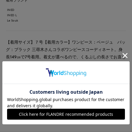
着用ブランド
INED
INED L
Le Souk
【着用サイズ】７号【着用カラー】ワンピース：ベージュ バッ
グ：ブラック 三尋木さんコラボワンピースコーディネート。身
長149㎝で7号着用。着丈が選べるので、くるぶしの長さでお直し
もいりません。袖も肘まで隠してくれて安心です。さらさらして
いてしわにもなりにくく、暑い日の通勤にぴったり。テーラード
襟で胸元も開き過ぎず、上品なワンピースです。
#ワンピース
#通勤・仕事
#食事会
#イージーケア
#大きいサイズ
#リネン
#エレガンス
#骨格ウェーブ
#コラボ