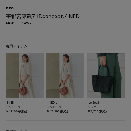
aco
宇都宮東武7-IDconcept./INED
MODEL:H149cm
着用アイテム
INED
INED L
Le Souk
ワンピース
ワンピース
バッグ
￥42,900(税込)
￥45,100(税込)
￥9,790(税込)