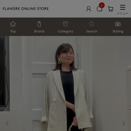
2
メニュー
Top
Brand
Category
Search
Styling