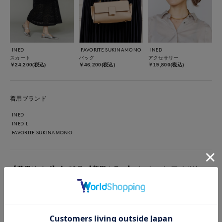
INED
FAVORITE SUKINAMONO
INED
スカート
バッグ
アクセサリー
￥24,200(税込)
￥46,200(税込)
￥19,800(税込)
着用ブランド
INED
INED L
FAVORITE SUKINAMONO
【着用サイズ】全て9号 【着用カラー】ジャケット:アイボリ
ー ニット/スカート:ブラック 夏のジャケットお出かけスタイル
ジャケットは麻ストレッチで着心地抜群！老舗のポンテトルト社
の生地なので、発色がとてもキレイです。ゆったりサイズで着丈
もあるので細身のパンツでも安心。 ニットアップはレース柄が