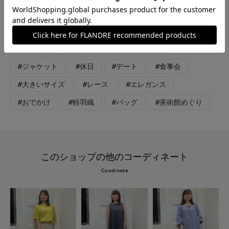
上品で、伸縮性よくストレスフリー。単品での着回し力も抜群
で、キレイめからカジュアルまで着回して頂けます。
#スカート
#ニット
#セットアップ
#ジャケット
#休日
#デート
#食事会
#大きいサイズ
#レース
#エレガンス
#おでかけ
#軽羽織
#バッグ
#美術館めぐり
このショップの他のコーディネート
Coodinate