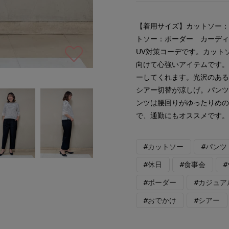
【着用サイズ】カットソー：
トソー：ボーダー カーディ
UV対策コーデです。カット
向けて心強いアイテムです
ーしてくれます。光沢のあ
シアー切替が涼しげ。パン
ンツは腰回りがゆったりめ
で、通勤にもオススメです
#カットソー
#パンツ
#休日
#食事会
#ボーダー
#カジュア
#おでかけ
#シアー