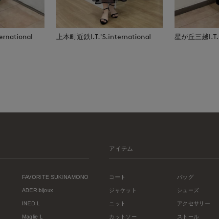
rnational
上本町近鉄I.T.'S.international
星が丘三越I.T.'S
アイテム
FAVORITE SUKINAMONO
コート
バッグ
ADER.bijoux
ジャケット
シューズ
INED L
ニット
アクセサリー
Maglie L
カットソー
ストール