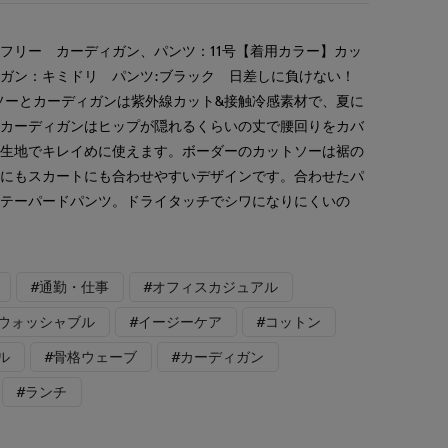
フリー カーディガン、パンツ：11号【着用カラー】カッ
ガン：キミドリ パンツ:ブラック 日差しに負けない！
ソーとカーディガンは紫外線カット&接触冷感素材で、夏に
。カーディガンはヒップが隠れるくらいの丈で腰回りをカバ
る生地でキレイめに使えます。ボーダーのカットソーは裾の
ツにもスカートにも合わせやすいデザインです。合わせたパ
のテーパードパンツ。ドライタッチでシワになりにくいの
。
#通勤・仕事
#オフィスカジュアル
#ウォッシャブル
#イージーケア
#コットン
ル
#骨格ウェーブ
#カーディガン
#ランチ