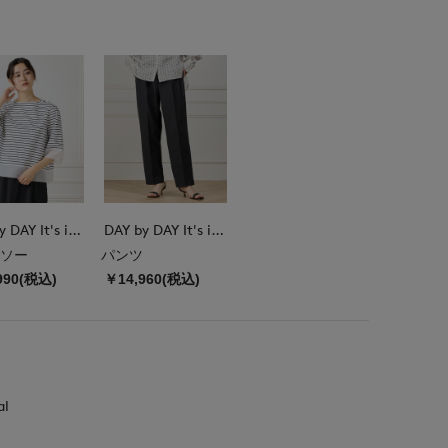
DAY by DAY It's international
DAY by DAY It's international
ソー
パンツ
990(税込)
￥14,960(税込)
al