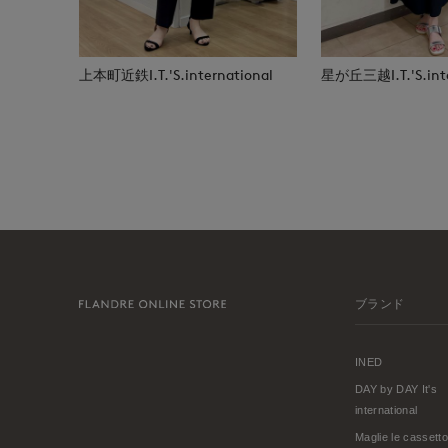
上本町近鉄I.T.'S.international
星が丘三越I.T.'S.inte
ブランド
INED
DAY by DAY It's
international
Maglie le cassetto