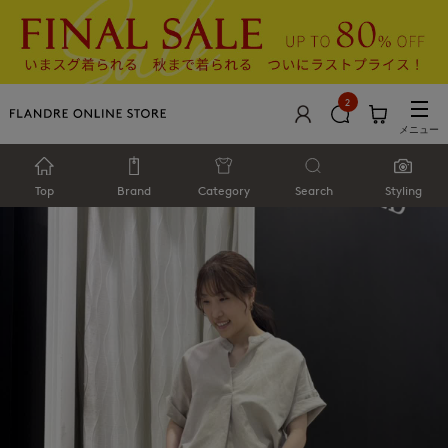
2
メニュー
Top
Brand
Category
Search
Styling