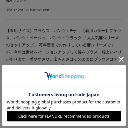
着用ブランド
DAY by DAY It's international
【着用サイズ】ブラウス、パンツ：9号 【着用カラー】ブラウ
ス、パンツ：ベージュ パンツ：ブラック 『大人気麻シリーズ
のセットアップ』 毎年定番でお作りしている麻シリーズです
が、今年は素材をバージョンアップして綿をプラス。程よいハリ
があります。着やすさや、楽ちんさはそのままにブラウスはオフ
ィスカジュアルでも着れそうな素材に。パンツはとにかく楽で涼
しいので、夏はこればかりヘビロテしたい！と思えますよ。ブラ
ウスは身体が程よく泳ぐゆとりあるサイズ感、パンツはいつも通
りのサイズで楽にはけました。
#ブラウス
#セットアップ
#パンツ
#ウォッシャブル
#コットン
#リネン
#骨格ストレート