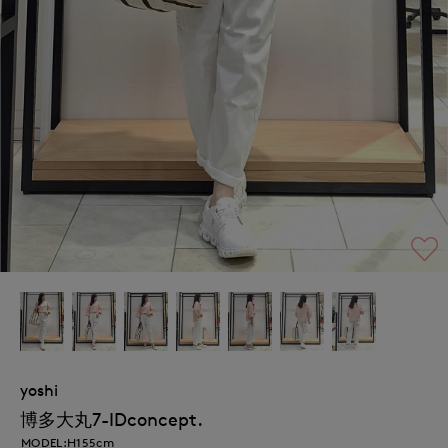
yoshi
博多大丸7-IDconcept.
MODEL:H155cm