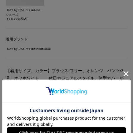
DAY by DAY It's international
シューズ
￥18,700(税込)
着用ブランド
DAY by DAY It's international
【着用サイズ、カラー】ブラウス:フリー、オレンジ パンツ:7
号、オフホワイト 休日カジュアルスタイル。体型カバーが
叶うTボーダーブラウス。ハリのある綿100%素材でさらっと涼し
くお召しいただけます♪ホワイトデニムバレルパンツはロールア
ップで抜け感のある着こなし。足元はスニーカー、パンプスどち
らもOK！夏らしく明るく爽やかなカラーでコーディネートしま
した。
#ブラウス
#パンツ
#休日
#ウォッシャブル