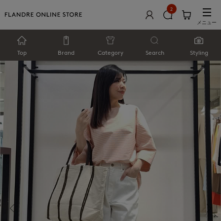
2
メニュー
Top
Brand
Category
Search
Styling