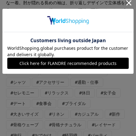
な一着。肘が隠れる長めの袖は、折り返しデザインで立体感を演
出します。ウエストは紐でシルエット調整が可能です。キュプラ
特有の上品な光沢感にリネンのナチュラルなスラブ感を併せ持っ
た、ハリと清涼感を兼ね備えた高級感のある素材です。同素材の
ジャケットは、シャツ感覚でさっと羽織れるライトジャケット。
ステッチアレンジやアウトポケットのワークテイストディテール
を効かせ、ウエストのドロストでシルエットアレンジも楽しめま
す。
#ワンピース
#ブラウス
#セットアップ
#シャツ
#アクセサリー
#通勤・仕事
#セレモニー
#リラックス
#休日
#女子会
#デート
#食事会
#ブライダル
#大きいサイズ
#リネン
#カジュアル
#新作
#骨格ウェーブ
#骨格ナチュラル
#レイヤード
#旅行
#おでかけ
#軽羽織
#パーティ