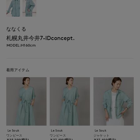
ななくる
札幌丸井今井7-IDconcept.
MODEL:H160cm
着用アイテム
Le Souk
Le Souk
Le Souk
ワンピース
ワンピース
ジャケット
￥35,200(税込)
￥37,400(税込)
￥37,400(税込)