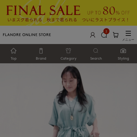
2
メニュー
Top
Brand
Category
Search
Styling