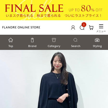
3
メニュー
Top
Brand
Category
Search
Styling