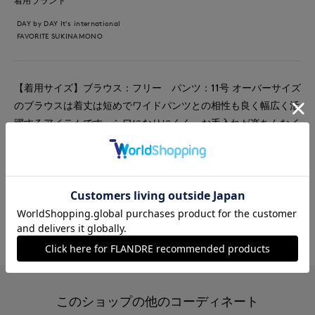
着用ブランド
DAY by DAY It's international
FAVORITE SUKINAMONO
【着用サイズ】ブラウス：フリー パンツ：11号 オーバーサイズ
のブラウスは着丈は短めでワイドパンツとの相性も良く幅広く活
躍するアイテムです。シワになりにくく、お手入れが楽ちんなイ
ージーケアに優れた素材です。
#ブラウス
#パンツ
#休日
#ウォッシャブル
#イージーケア
#コットン
#新作
#骨格ナチュラル
#保護者会
このショップの他のコーディネート