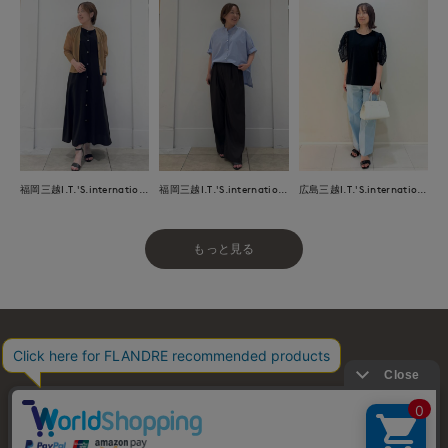
福岡三越I.T.'S.international
福岡三越I.T.'S.international
広島三越I.T.'S.international
もっと見る
お問い合わせ
利用規約
会社概要
プライバシーポリシー
特定商取引・古物営業法に基づく表示
店舗リスト