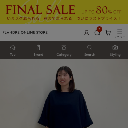
3
メニュー
Top
Brand
Category
Search
Styling