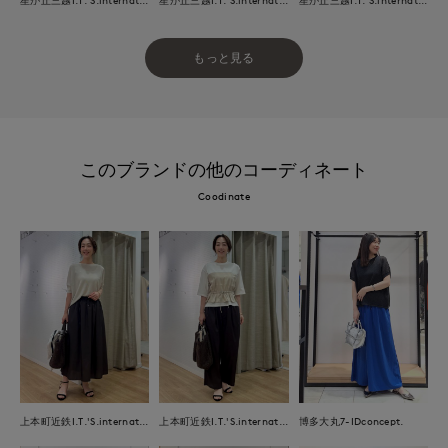
もっと見る
このブランドの他のコーディネート
Coodinate
上本町近鉄I.T.'S.international
上本町近鉄I.T.'S.international
博多大丸7-IDconcept.