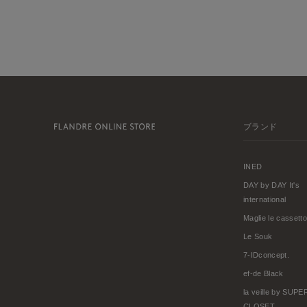
ブランド
INED
DAY by DAY It's
international
Maglie le cassetto
Le Souk
7-IDconcept.
ef-de Black
la veille by SUP
CLOSET