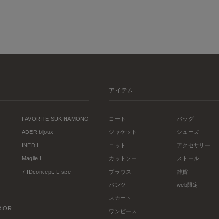
アイテム
FAVORITE SUKINAMONO
コート
バッグ
ADER.bijoux
ジャケット
シューズ
INED L
ニット
アクセサリー
Maglie L
カットソー
ストール
7-IDconcept. L size
ブラウス
雑貨
パンツ
web限定
スカート
ERIOR
ワンピース