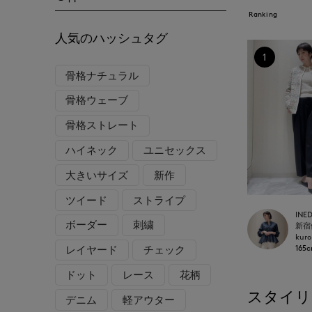
Ranking
人気のハッシュタグ
1
骨格ナチュラル
骨格ウェーブ
骨格ストレート
ハイネック
ユニセックス
大きいサイズ
新作
ツイード
ストライプ
INE
ボーダー
刺繍
kuro
165
レイヤード
チェック
ドット
レース
花柄
スタイリ
デニム
軽アウター