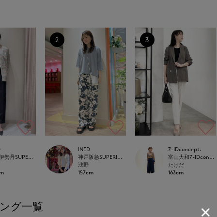
2
3
D
INED
7-IDconcept.
新宿伊勢丹SUPERIOR CLOSET
神戸阪急SUPERIORCLOSET
富山大和7-IDconcept.
浅野
たけだ
cm
157cm
163cm
ング一覧