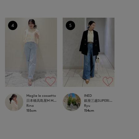
4
5
Maglie le cassetto
INED
日本橋高島屋M Maglie le cassetto
銀座三越SUPERIOR CLOSET GINZA
Rina
Ryu
155cm
154cm