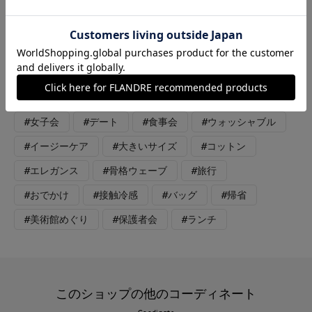
スは、ショート丈でスカートやワイドパンツと相性バッチリ。鮮
やかなブルーのニットフレアスカートを合わせて女性らしいコー
ディネートに。女子会など華やかなシーンにおすすめです。
#スカート
#ブラウス
#ニット
#オフィスカジュアル
#リラックス
#休日
#女子会
#デート
#食事会
#ウォッシャブル
#イージーケア
#大きいサイズ
#コットン
#エレガンス
#骨格ウェーブ
#旅行
#おでかけ
#接触冷感
#バッグ
#帰省
#美術館めぐり
#保護者会
#ランチ
このショップの他のコーディネート
Coodinate