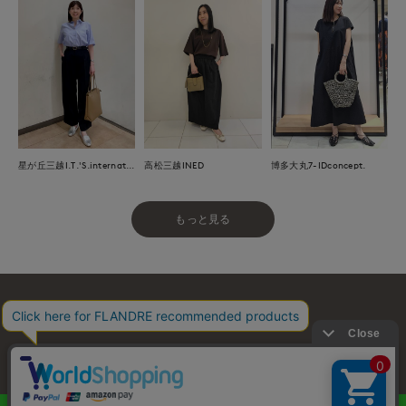
星が丘三越I.T.'S.international
高松三越INED
博多大丸7-IDconcept.
もっと見る
お問い合わせ
利用規約
会社概要
プライバシーポリシー
特定商取引・古物営業法に基づく表示
店舗リスト