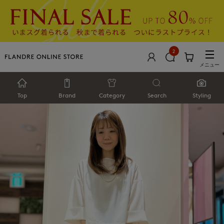
2
メニュー
Top
Brand
Category
Search
Styling