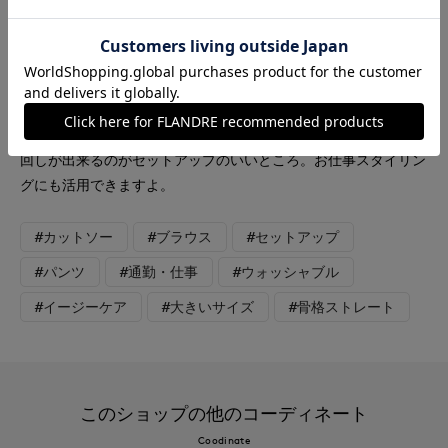
麻見えするシャリ感のある素材で、とっても軽い着心地の生地で
す。シワが気にならずお手入れも簡単。ブラウスの袖は折り返し
のデザインでかわいいです。羽織りとしても活躍しそうなアイテ
ム。着丈は後ろの方が長くなっていて、腰回りをカバーしてくれ
ます。パンツはウエストはゴム仕様、苦しくなく伸びの良いゴム
入りです。サラサラで夏でも張り付かず快適に過ごせるはず！着
回しが出来るのがセットアップのいいところ。お仕事スタイリン
グにも活用できますよ。
#カットソー
#ブラウス
#セットアップ
#パンツ
#通勤・仕事
#ウォッシャブル
#イージーケア
#大きいサイズ
#骨格ストレート
このショップの他のコーディネート
Coodinate