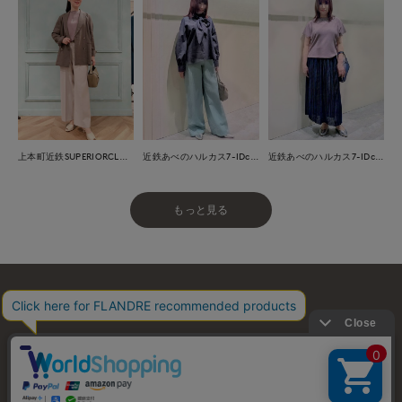
上本町近鉄SUPERIORCLOSET
近鉄あべのハルカス7-IDconcept.
近鉄あべのハルカス7-IDconcept.
もっと見る
お問い合わせ
利用規約
会社概要
プライバシーポリシー
特定商取引・古物営業法に基づく表示
店舗リスト