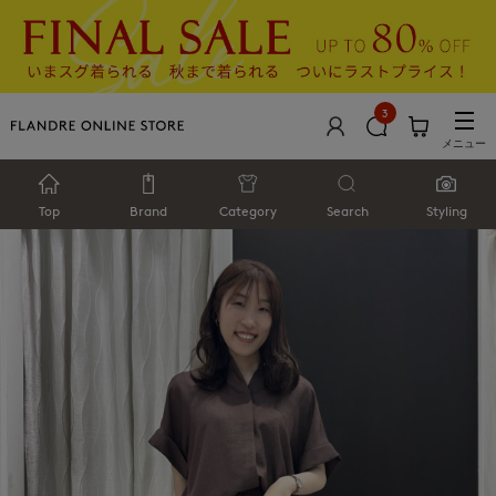
3
メニュー
Top
Brand
Category
Search
Styling