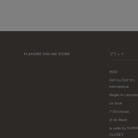
ブランド
INED
DAY by DAY It's
international
Maglie le cassetto
Le Souk
7-IDconcept.
ef-de Black
la veille by SUP
CLOSET