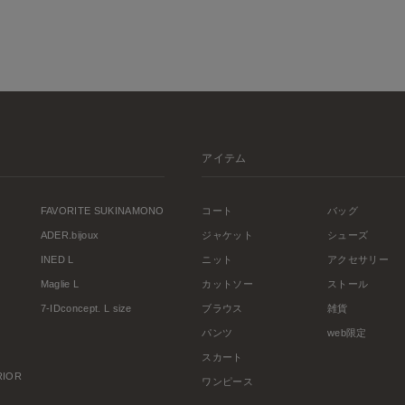
アイテム
FAVORITE SUKINAMONO
コート
バッグ
ADER.bijoux
ジャケット
シューズ
INED L
ニット
アクセサリー
Maglie L
カットソー
ストール
7-IDconcept. L size
ブラウス
雑貨
パンツ
web限定
スカート
ERIOR
ワンピース