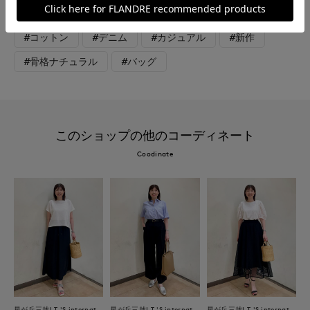
#コート
#ニット
#パンツ
#休日
#コットン
#デニム
#カジュアル
#新作
#骨格ナチュラル
#バッグ
このショップの他のコーディネート
Coodinate
星が丘三越I.T.'S.international
星が丘三越I.T.'S.international
星が丘三越I.T.'S.international